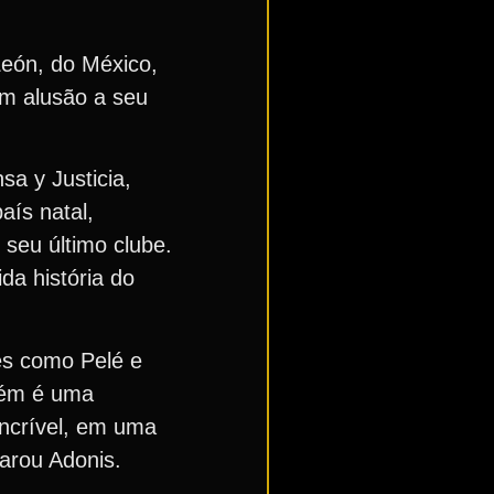
León, do México,
em alusão a seu
sa y Justicia,
ís natal,
 seu último clube.
da história do
res como Pelé e
bém é uma
incrível, em uma
larou Adonis.