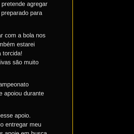
e pretende agregar
r preparado para
ar com a bola nos
ambém estarei
 torcida!
ivas são muito
 Campeonato
ue apoiou durante
 esse apoio.
to entregar meu
os apoie em busca