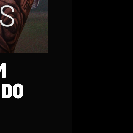
M
 DO