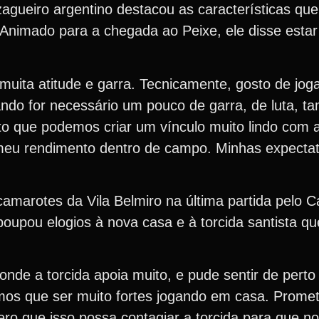
zagueiro argentino destacou as características qu
 Animado para a chegada ao Peixe, ele disse esta
muita atitude e garra. Tecnicamente, gosto de jog
Quando for necessário um pouco de garra, de luta, t
 que podemos criar um vínculo muito lindo com a
eu rendimento dentro de campo. Minhas expectat
camarotes da Vila Belmiro na última partida pelo
 poupou elogios à nova casa e à torcida santista q
 onde a torcida apoia muito, e pude sentir de perto
emos que ser muito fortes jogando em casa. Prome
ro que isso possa contagiar a torcida para que n