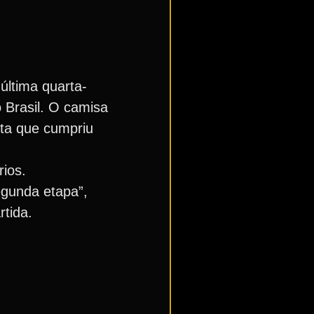
última quarta-
o Brasil. O camisa
ita que cumpriu
ios.
egunda etapa”,
rtida.