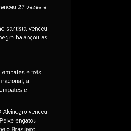
 venceu 27 vezes e
me santista venceu
inegro balançou as
e empates e três
 nacional, a
 empates e
O Alvinegro venceu
 Peixe engatou
elo Brasileiro.