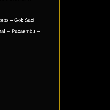
ptos – Gol: Saci
onal – Pacaembu –