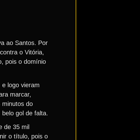
va ao Santos. Por
ontra o Vitória,
o, pois o domínio
 e logo vieram
ara marcar,
 minutos do
elo gol de falta.
e de 35 mil
 o título, pois o