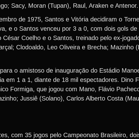
ango; Sacy, Moran (Tupan), Raul, Araken e Antenor.
embro de 1975, Santos e Vitória decidiram o Torn
va, e o Santos venceu por 3 a 0, com dois gols d
o César Coelho e o Santos, treinado pelo ex-jogad
rçal; Clodoaldo, Leo Oliveira e Brecha; Mazinho (D
ara o amistoso de inauguração do Estádio Manoe
ia em 1 a 1, diante de 18 mil espectadores. Dino
Chico Formiga, que jogou com Mano, Flávio Pachec
zinho; Jussiê (Solano), Carlos Alberto Costa (Mau
zes, com 35 jogos pelo Campeonato Brasileiro, doi