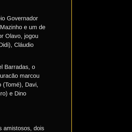
eio Governador
e Mazinho e um de
or Olavo, jogou
idi), Cláudio
l Barradas, o
 Furacão marcou
o (Tomé), Davi,
ro) e Dino
s amistosos, dois