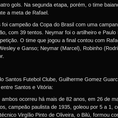
atro gols. Na segunda etapa, porém, o time baian
nte a meta de Rafael.
s foi campeão da Copa do Brasil com uma campa
ão, com 39 tentos. Neymar foi o artilheiro e Paul
etição. O time que jogou a final contou com Rafa
 Wesley e Ganso; Neymar (Marcel), Robinho (Rodri
r.
do Santos Futebol Clube, Guilherme Gomez Guarc
entre Santos e Vitória:
re ambos ocorreu há mais de 82 anos, em 26 de m
os, campeão paulista de 1935, goleou por 5 a 1, 
 técnico Virgílio Pinto de Oliveira, o Bilú, formou 