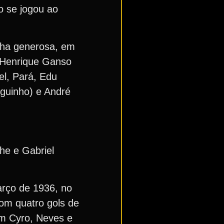
o se jogou ao
nha generosa, em
o Henrique Ganso
el, Pará, Edu
guinho) e André
he e Gabriel
arço de 1936, no
com quatro gols de
com Cyro, Neves e