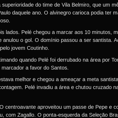
 a superioridade do time de Vila Belmiro, que um mê
Paulo daquele ano. O alvinegro carioca podia ter m
ioso.
s lados. Pelé chegou a marcar aos 10 minutos, ma
 anulou o gol. O domínio passou a ser santista. A
 pelo jovem Coutinho.
oximando quando Pelé foi derrubado na área por T
o marcador a favor do Santos.
stava melhor e chegou a ameaçar a meta santista,
contagem. Pelé invadiu a área e chutou cruzado na
. O centroavante aproveitou um passe de Pepe e co
u, com Zagallo. O ponta-esquerda da Seleção Bras