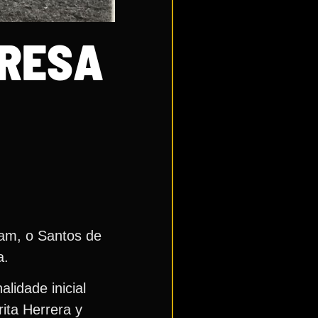
ERESA
vam, o Santos de
a.
lidade inicial
ita Herrera y