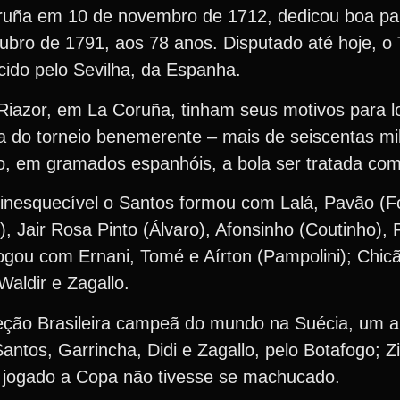
ruña em 10 de novembro de 1712, dedicou boa par
bro de 1791, aos 78 anos. Disputado até hoje, o 
cido pelo Sevilha, da Espanha.
Riazor, em La Coruña, tinham seus motivos para lo
a do torneio benemerente – mais de seiscentas mi
to, em gramados espanhóis, a bola ser tratada com
 inesquecível o Santos formou com Lalá, Pavão (
o), Jair Rosa Pinto (Álvaro), Afonsinho (Coutinho),
ogou com Ernani, Tomé e Aírton (Pampolini); Chicã
Waldir e Zagallo.
leção Brasileira campeã do mundo na Suécia, um a
ntos, Garrincha, Didi e Zagallo, pelo Botafogo; Zi
a jogado a Copa não tivesse se machucado.