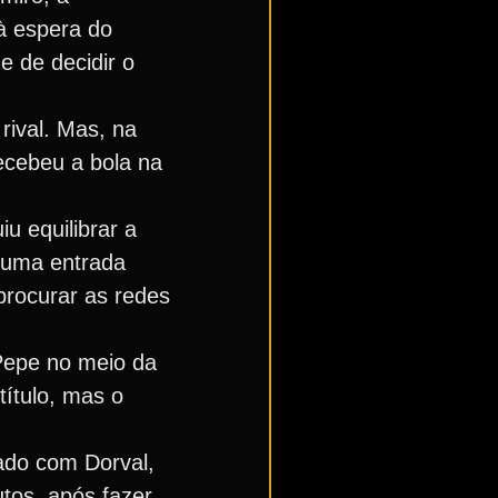
à espera do
e de decidir o
rival. Mas, na
ecebeu a bola na
u equilibrar a
m uma entrada
 procurar as redes
 Pepe no meio da
ítulo, mas o
ado com Dorval,
utos, após fazer