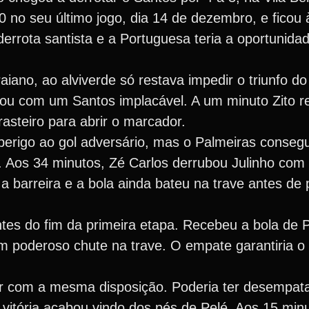
 no seu último jogo, dia 14 de dezembro, e ficou 
errota santista e a Portuguesa teria a oportunidad
iano, ao alviverde só restava impedir o triunfo do 
eçou com um Santos implacável. A um minuto Zito r
rasteiro para abrir o marcador.
erigo ao gol adversário, mas o Palmeiras consegui
. Aos 34 minutos, Zé Carlos derrubou Julinho co
 a barreira e a bola ainda bateu na trave antes de
antes do fim da primeira etapa. Recebeu a bola de
 poderoso chute na trave. O empate garantiria o t
r com a mesma disposição. Poderia ter desempat
 vitória acabou vindo dos pés de Pelé. Aos 15 min