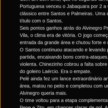
Portuguesa venceu o Jabaquara por 2 a 0
clássico entre Santos e Palmeiras. Uma d
título com o Santos.
Seis pontos ganhos atrás do Alvinegro Pra
Vila, o clima era de vitória. O jogo com
entrada da grande área e chutou forte e 
O Santos continuou atacando e levando p
partida, encaixando bons contra-ataques
violenta. Chinezinho cobrou a falta sobre
do goleiro Laércio. Era o empate.
Pelé ainda fez um lance extraordinário 
área, matou no peito e completou com um
Alvinegro queria mais.
O time voltou para a etapa complementa
Pepe e Zito, em chances claras de gol. A