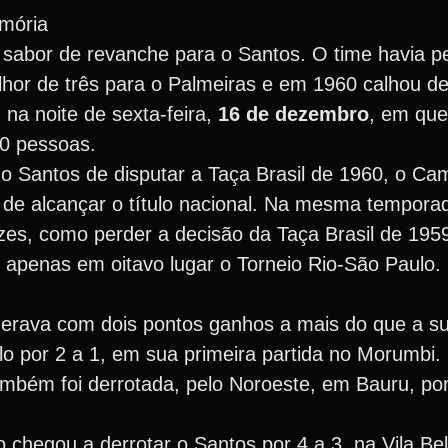
emória
 sabor de revanche para o Santos. O time havia p
or de três para o Palmeiras e em 1960 calhou de
 na noite de sexta-feira,
16 de dezembro
, em que
0 pessoas.
u o Santos de disputar a Taça Brasil de 1960, o C
o de alcançar o título nacional. Na mesma tempora
ezes, como perder a decisão da Taça Brasil de 195
 apenas em oitavo lugar o Torneio Rio-São Paulo.
iderava com dois pontos ganhos a mais do que a s
 por 2 a 1, em sua primeira partida no Morumbi. 
mbém foi derrotada, pelo Noroeste, em Bauru, por
hegou a derrotar o Santos por 4 a 3, na Vila Bel