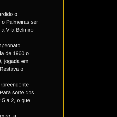
erdido o
 o Palmeiras ser
 a Vila Belmiro
ampeonato
da de 1960 o
9, jogada em
 Restava o
urpreendente
Para sorte dos
 5 a 2, o que
miro, a