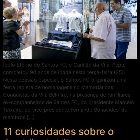
Ídolo Eterno do Santos FC, o Canhão da Vila, Pepe,
completou 90 anos de idade nesta terça-feira (25).
Nesta ocasião especial, o Santos FC organizou uma
festa repleta de homenagens no Memorial das
Conquistas da Vila Belmiro, na presença de familiares,
ex-companheiros de Santos FC, do presidente Marcelo
Teixeira, do vice-presidente Fernando Bonavides, de
membros […]
11 curiosidades sobre o