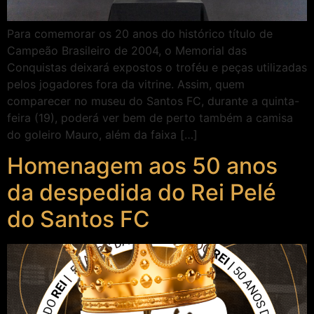
Para comemorar os 20 anos do histórico título de
Campeão Brasileiro de 2004, o Memorial das
Conquistas deixará expostos o troféu e peças utilizadas
pelos jogadores fora da vitrine. Assim, quem
comparecer no museu do Santos FC, durante a quinta-
feira (19), poderá ver bem de perto também a camisa
do goleiro Mauro, além da faixa […]
Homenagem aos 50 anos
da despedida do Rei Pelé
do Santos FC