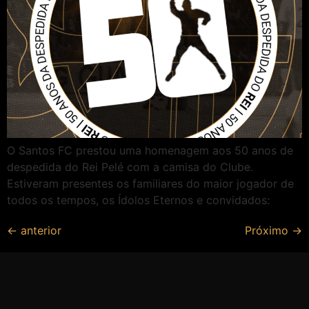
O Santos FC prestou uma homenagem aos 50 anos de
despedida do Rei Pelé com a camisa do Clube.
Estiveram presentes os familiares do maior jogador de
todos os tempos, os Ídolos Eternos e convidados:
←
anterior
Próximo
→