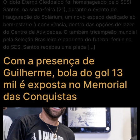
O Ídolo Eterno Clodoaldo foi homenageado pelo SESI
Santos, na sexta-feira (21), durante o evento de
inauguração do Solárium, um novo espaço dedicado ao
bem-estar e à convivência, dentro das opções de lazer
do Centro de Atividades. O também tricampeão mundial
pela Seleção Brasileira e padrinho do futebol feminino
do SESI Santos recebeu uma placa […]
Com a presença de
Guilherme, bola do gol 13
mil é exposta no Memorial
das Conquistas