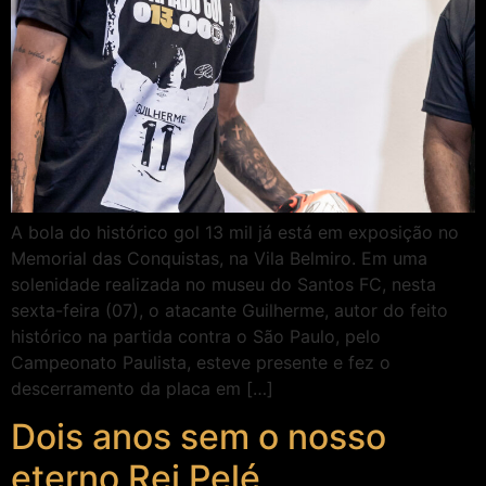
A bola do histórico gol 13 mil já está em exposição no
Memorial das Conquistas, na Vila Belmiro. Em uma
solenidade realizada no museu do Santos FC, nesta
sexta-feira (07), o atacante Guilherme, autor do feito
histórico na partida contra o São Paulo, pelo
Campeonato Paulista, esteve presente e fez o
descerramento da placa em […]
Dois anos sem o nosso
eterno Rei Pelé