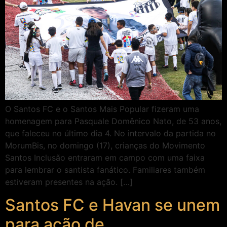
O Santos FC e o Santos Mais Popular fizeram uma
homenagem para Pasquale Domênico Nato, de 53 anos,
que faleceu no último dia 4. No intervalo da partida no
MorumBis, no domingo (17), crianças do Movimento
Santos Inclusão entraram em campo com uma faixa
para lembrar o santista fanático. Familiares também
estiveram presentes na ação. […]
Santos FC e Havan se unem
para ação de