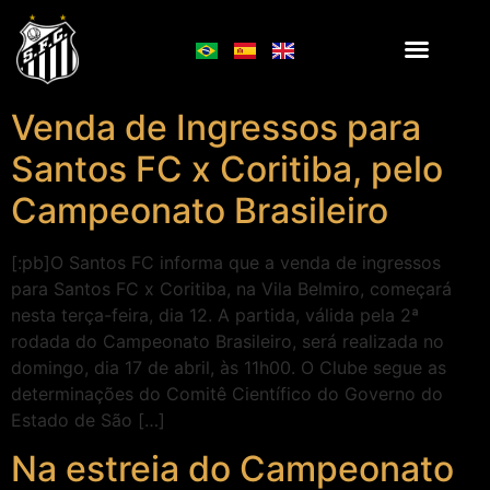
Venda de Ingressos para
Santos FC x Coritiba, pelo
Campeonato Brasileiro
[:pb]O Santos FC informa que a venda de ingressos
para Santos FC x Coritiba, na Vila Belmiro, começará
nesta terça-feira, dia 12. A partida, válida pela 2ª
rodada do Campeonato Brasileiro, será realizada no
domingo, dia 17 de abril, às 11h00. O Clube segue as
determinações do Comitê Científico do Governo do
Estado de São […]
Na estreia do Campeonato