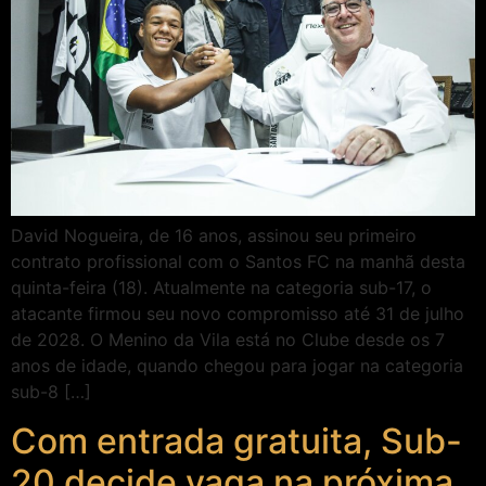
David Nogueira, de 16 anos, assinou seu primeiro
contrato profissional com o Santos FC na manhã desta
quinta-feira (18). Atualmente na categoria sub-17, o
atacante firmou seu novo compromisso até 31 de julho
de 2028. O Menino da Vila está no Clube desde os 7
anos de idade, quando chegou para jogar na categoria
sub-8 […]
Com entrada gratuita, Sub-
20 decide vaga na próxima