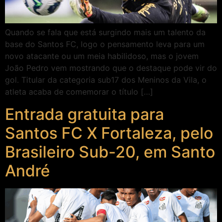
Quando se fala que está surgindo mais um talento da
base do Santos FC, logo o pensamento leva para um
novo atacante ou um meia habilidoso, mas o jovem
João Pedro vem mostrando que o destaque pode vir do
gol. Titular da categoria sub17 dos Meninos da Vila, o
atleta acaba de comemorar o título […]
Entrada gratuita para
Santos FC X Fortaleza, pelo
Brasileiro Sub-20, em Santo
André