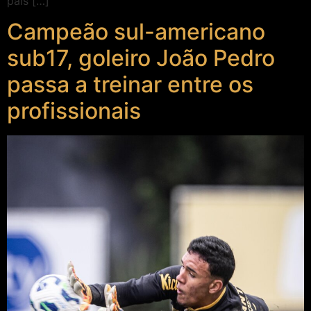
pais […]
Campeão sul-americano
sub17, goleiro João Pedro
passa a treinar entre os
profissionais