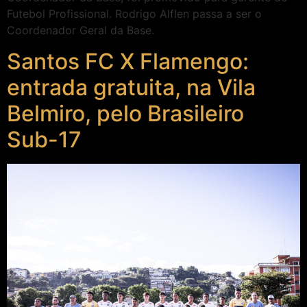
Futebol Profissional. Rodrigo Alflen passa a ser o
Coordenador Geral da Base.
Santos FC X Flamengo:
entrada gratuita, na Vila
Belmiro, pelo Brasileiro
Sub-17