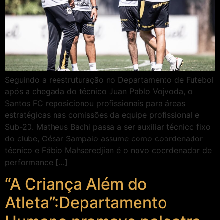
Seguindo a reestruturação no Departamento de Futebol
após a chegada do técnico Juan Pablo Vojvoda, o
Santos FC reposicionou profissionais para áreas
estratégicas nas comissões da equipe profissional e
Sub-20. Matheus Bachi passa a ser auxiliar técnico fixo
do clube, César Sampaio assume como coordenador
técnico e Fábio Mahseredjian é o novo coordenador de
performance […]
“A Criança Além do
Atleta”:Departamento