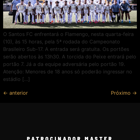
O Santos FC enfrentará o Flamengo, nesta quarta-feira
(10), às 15 horas, pela 5ª rodada do Campeonato
Brasileiro Sub-17. A entrada será gratuita. Os portões
serão abertos às 13h30. A torcida do Peixe entrará pelo
portão 7. Já a da equipe adversária pelo portão 19.
Atenção: Menores de 18 anos só poderão ingressar no
estádio […]
←
anterior
Próximo
→
PATROCINADOR MASTER