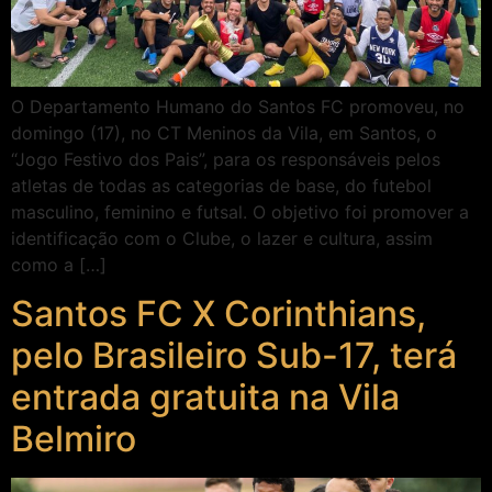
O Departamento Humano do Santos FC promoveu, no
domingo (17), no CT Meninos da Vila, em Santos, o
“Jogo Festivo dos Pais”, para os responsáveis pelos
atletas de todas as categorias de base, do futebol
masculino, feminino e futsal. O objetivo foi promover a
identificação com o Clube, o lazer e cultura, assim
como a […]
Santos FC X Corinthians,
pelo Brasileiro Sub-17, terá
entrada gratuita na Vila
Belmiro