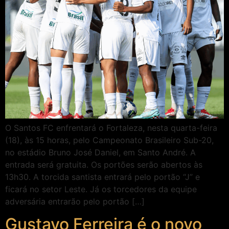
O Santos FC enfrentará o Fortaleza, nesta quarta-feira
(18), às 15 horas, pelo Campeonato Brasileiro Sub-20,
no estádio Bruno José Daniel, em Santo André. A
entrada será gratuita. Os portões serão abertos às
13h30. A torcida santista entrará pelo portão “J” e
ficará no setor Leste. Já os torcedores da equipe
adversária entrarão pelo portão […]
Gustavo Ferreira é o novo