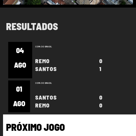
RESULTADOS
COPA DO BRASIL
04
REMO
0
AGO
SANTOS
1
COPA DO BRASIL
01
SANTOS
0
AGO
REMO
0
PRÓXIMO JOGO